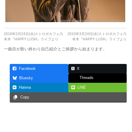
2010年3月24日(水)ストロボカフェ六
2010年3月24日(水)ストロボカフェ六
本木『HAPPY LUSH』ライブより
本木『HAPPY LUSH』ライブより
一曲目が歌い終わり自己紹介とご挨拶から始まります。
Facebook
X
Threads
Bluesky
Hatena
LINE
Copy