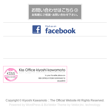
Copyright ©
Kiyoshi Kawamoto :: The Official Website
All Rights Reserved.
Powered by
WordPress
&
BizVektor Theme
by
Vektor,Inc.
technology.