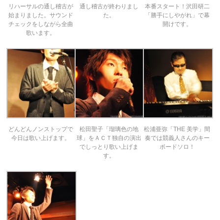
リハーサルの通し稽古が
通し稽古が終わりまし
本番スタート！沢田研二
始まりました。サウンド
た。
「勝手にしやがれ」で幕
チェックをしながら全曲
開けです。
歌います。
どんどんノンストップで
松田聖子「瑠璃色の地
松浦亜弥「THE 美学」間
今日は歌い上げます。
球」をＡＣＴ独自の演出
奏では競義人さんのキー
でしっとり歌い上げま
ボードソロ！
す。