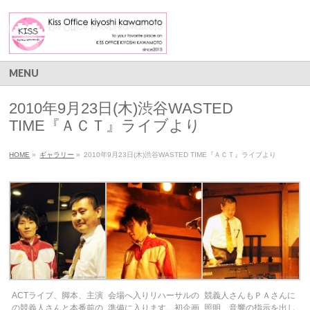
MENU
2010年9月23日(木)渋谷WASTED
TIME『ＡＣＴ』ライブより
HOME
»
ギャラリー
»
2010年9月23日(木)渋谷WASTED TIME『ＡＣＴ』ライブより
ACTライブ、脚本、主演
会場へ入りリハーサルの
競義人さんもＰＡさんに
の競義人さんと本番前の
準備に入ります。初企画
照明、音響の指示を出し