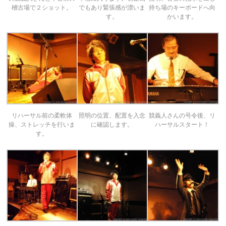
稽古場で２ショット。
でもあり緊張感が漂いま
持ち場のキーボードへ向
す。
かいます。
リハーサル前の柔軟体
照明の位置、配置を入念
競義人さんの号令後、リ
操、ストレッチを行いま
に確認します。
ハーサルスタート！
す。