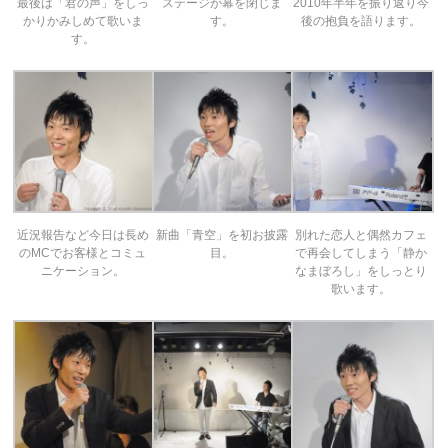
最後は「君の声」をしっ
ステージが幕を閉じま
2010年半年を振り返り今
かりかみしめて歌いま
す。
後の抱負を語ります。
す。
近況報告など今日は長め
新曲「青空」を初お披露
別れた恋人と偶然カフェ
のMCでお客様とコミュ
目。
で再会してしまう「静か
ニケーション。
なまぼろし」をしっとり
歌います。