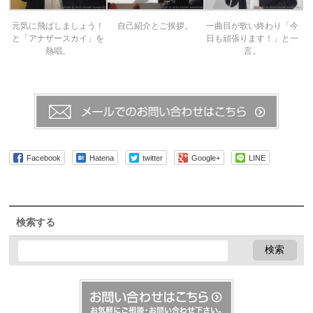
元気に飛ばしましょう！
自己紹介とご挨拶。
一曲目が歌い終わり「今
と「アナザースカイ」を
日も頑張ります！」と一
熱唱。
言。
Facebook
Hatena
twitter
Google+
LINE
検索する