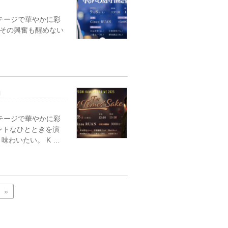
テージで華やかに彩
かせ、その興奮も醒めない
e」
テージで華やかに彩
ントなひとときを演
わいたい。 K …
»