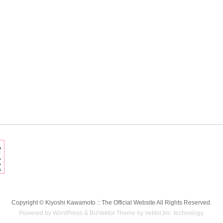
Copyright ©
Kiyoshi Kawamoto :: The Official Website
All Rights Reserved.
Powered by
WordPress
&
BizVektor Theme
by
Vektor,Inc.
technology.