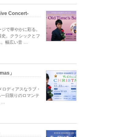
ive Concert-
ージで華やかに彩る。
清史。クラシックとフ
。幅広い音 …
stmas」
メロディアスなラブ・
る一日限りのロマンテ
 …
e」