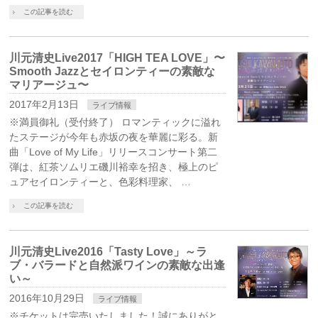
この記事を読む
川元清史Live2017「HIGH TEA LOVE」〜
Smooth Jazzとセイロンティーの素敵な
マリアージュ〜
2017年2月13日
ライブ情報
※満員御礼（受付終了） ロマンティックに溢れ
たステージが今年も赤坂の夜を華麗に彩る。新
曲「Love of My Life」リリースコンサート第二
弾は、紅茶ソムリエ磯川裕幸を招き、極上のピ
ュアセイロンティーと、色彩料理家、 …
この記事を読む
川元清史Live2016「Tasty Love」～ラ
ブ・バラードと自然派ワインの素敵な出逢
い～
2016年10月29日
ライブ情報
※チケットは完売いたしました！誠にありがと