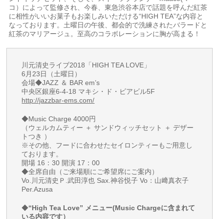
コ）によって監修され、今春、東急渋谷本店で話題を呼んだ紅茶
に相性がいいお菓子もお楽しみいただける“HIGH TEA”な内容と
なっております。土曜日の午後、都会的で洗練されたバラードと
紅茶のマリアージュ。至高のコラボレーションに胸が高まる！
川元清史ライブ2018「HIGH TEA LOVE」
6月23日（土曜日）
会場◆JAZZ ＆ BAR em’s
中央区銀座6-4-18 マキシ・ド・ビアビル5F
http://jazzbar-ems.com/
◆Music Charge 4000円
（ウェルカムティー ＋ サンドウィッチセット ＋ デザー
トつき ）
※その他、フードに合わせたセイロンティーもご用意し
ております。
開場 16：30 開演 17：00
◆全席自由（ご来場順にご希望席にご案内）
Vo.川元清史Ｐ.武田淳也 Sax.神谷悦子 Vo：山﨑真衣子
Per.Azusa
◆
“High Tea Love” メニュー(Music Chargeに含まれて
いる内容です）