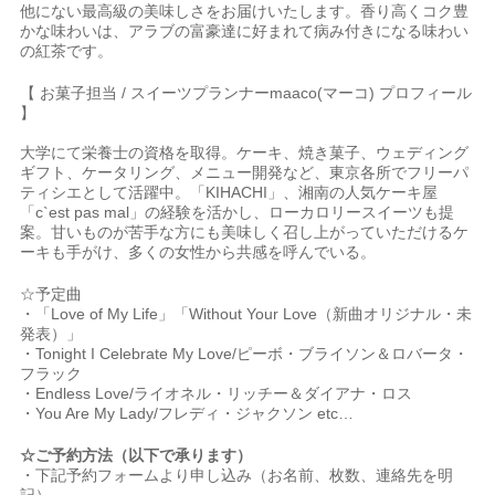
他にない最高級の美味しさをお届けいたします。香り高くコク豊
かな味わいは、アラブの富豪達に好まれて病み付きになる味わい
の紅茶です。
【 お菓子担当 / スイーツプランナーmaaco(マーコ) プロフィール
】
大学にて栄養士の資格を取得。ケーキ、焼き菓子、ウェディング
ギフト、ケータリング、メニュー開発など、東京各所でフリーパ
ティシエとして活躍中。「KIHACHI」、湘南の人気ケーキ屋
「c`est pas mal」の経験を活かし、ローカロリースイーツも提
案。甘いものが苦手な方にも美味しく召し上がっていただけるケ
ーキも手がけ、多くの女性から共感を呼んでいる。
☆予定曲
・「Love of My Life」「Without Your Love（新曲オリジナル・未
発表）」
・Tonight I Celebrate My Love/ピーボ・ブライソン＆ロバータ・
フラック
・Endless Love/ライオネル・リッチー＆ダイアナ・ロス
・You Are My Lady/フレディ・ジャクソン etc…
☆ご予約方法（以下で承ります）
・下記予約フォームより申し込み（お名前、枚数、連絡先を明