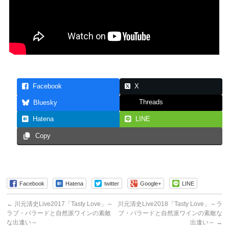
Facebook
X
Threads
Bluesky
Hatena
LINE
Copy
Facebook
Hatena
twitter
Google+
LINE
←
川元清史Live2017「Tasty Love」～
川元清史Live2018「Tasty Love」～ラ
ラブ・バラードと自然派ワインの素敵
ブ・バラードと自然派ワインの素敵な
な出逢い～
出逢い～
→