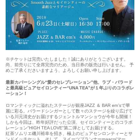
※チケットは完売いたしました！誠にありがとうございます。
尚、前売りにて全席完売のため、当日券の販売は行いません。 予
めご了承くださいますよう、よろしくお願い申し上げます。
最新カバーシングル“愛のセレブレーション”他、ラブ・バラード
と最高級ピュアセイロンティー“UNA TEA”が１年ぶりのコラボレ
ーション！
ロマンティックに溢れたステージが銀座JAZZ ＆ BAR em’sで華
麗に彩る。バラードシンガーとして数々のステージを繰り広げて
いる川元清史がお届けするジェントルマンショウが今年も開催！
しかも今回は、昨年好評だった公演、セイロンティーとのコラボ
レーション“HIGH TEA LOVE”第二弾としてお届けする。
紅茶ソムリエ磯川裕幸を招き、極上のピュアセンロンティーとサ
ンドイッチセット、そして、スイーツプランナーmaaco(マー