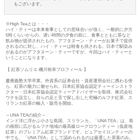
もございます。
※High Teaとは・・・
ハイ・ティーは本来食事としての意味合いが強く、一般的に夕方
5時くらいからの、遅い時間の夕食の前に、食事とともに茶など
飲み物が提供されたもの。アフタヌーン・ティーがお菓子で提供
されるのに対し、ハイ・ティーは軽食も供される。日本で馴染み
があるのがアフタヌーン・ティーですが、今回はハイ・ティーと
いうことになります。
【 紅茶ソムリエ 磯川裕幸プロフィール 】
慶應義塾大学卒業。外資系の証券会社・資産運用会社に携わる傍
ら、紅茶の魅力に魅せられ、日本紅茶協会認定ティーインストラ
クター・日本紅茶協会認定ティーアドバイザーを取得。株式会社
ウナを設立し、自らの足と舌で探し出した究極のルフナ紅茶、ス
リランカ紅茶の輸入・販売を開始。
～UNA TEAの紹介～
インド洋に浮かぶ小さな島国、スリランカ。「UNA TEA」は、島
の南部に広がるルフナ地域の最高級ローグロウンティー（低産地
紅茶）のプレミアム紅茶ブランドです。ピュアセイロンティーの
中でも、「UNA TEA」として認められるのは厳選した茶葉のみ。