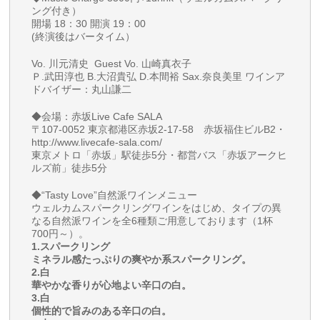
ング付き）
開場 18：30 開演 19：00
(終演後はバータイム）
Vo. 川元清史 Guest Vo. 山崎真衣子
Ｐ.武田淳也 B.大沼貴弘 D.本間裕 Sax.奈良美里 ワインア
ドバイザー：丸山謙二
◆会場：赤坂Live Cafe SALA
〒107-0052 東京都港区赤坂2-17-58 赤坂福住ビルB2・
http://www.livecafe-sala.com/
東京メトロ「赤坂」駅徒歩5分・都営バス「赤坂アークヒ
ルズ前」徒歩5分
◆“Tasty Love”自然派ワインメニュー
ウェルカムスパークリングワインをはじめ、タイプの異
なる自然派ワインを全6種類ご用意しております（1杯
700円～）。
1.スパークリング
ミネラル感たっぷりの爽やか系スパークリング。
2.白
華やかな香りが心地よい辛口の白。
3.白
個性的で旨みのある辛口の白。