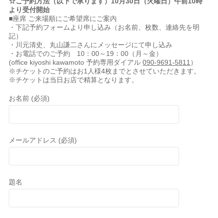
☆ご予約方法（以下で承ります）10月30日（火曜日）午前10時
より受付開始
■座席 ご来場順にご希望席にご案内
・下記予約フォームより申し込み（お名前、枚数、連絡先を明
記）
・川元清史、丸山謙二さんにメッセージにて申し込み
・お電話でのご予約 10：00～19：00（月～金）
(office kiyoshi kawamoto 予約専用ダイアル
090-9691-5811
）
※チケットのご予約はお1人様4枚までとさせていただきます。
※チケットは当日お店で精算となります。
お名前 (必須)
メールアドレス (必須)
題名