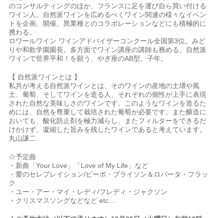
のコンサルティングのほか、フランスに足を運び自ら買い付ける
ワイン人。自然派ワインを広めるべくワイン関連の様々なイベン
トを企画、開催。異業種とのコラボレーションなどにも積極的に
携わる。
ロワールワイン ワインアドバイザーコンクール全国第3位。みど
りや和飲学園園長。多方面でワイン講座の講師も務める。自然派
ワインで世界平和！を願う、やぎ座のAB型。子年。
【 自然派ワインとは 】
私共が考える自然派ワインとは、そのワインの産地の土壌や風
土、葡萄、そしてワインを造る人、それぞれの個性が上手に表現
された自然な美味しさのワインです。このようなワインを造るた
めには、自然を尊重して栽培された葡萄が必要です。また醸造に
おいても、酸化防止剤を極力減らし、またフィルターをできるだ
けかけず、凝縮した旨みを残したワインであると考えています。
丸山謙二
☆予定曲
・新曲「Your Love」「Love of My Life」など
・愛のセレブレイション/ピーボ・ブライソン＆ロバータ・フラッ
ク
・ユー・アー・マイ・レディ/フレディ・ジャクソン
・クリスマスソングなどなど etc…