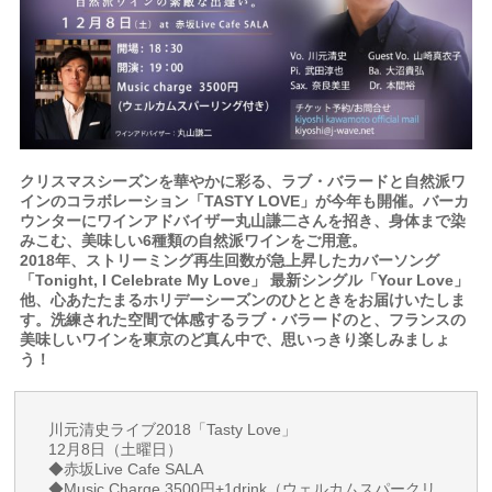
クリスマスシーズンを華やかに彩る、ラブ・バラードと自然派ワ
インのコラボレーション「TASTY LOVE」が今年も開催。バーカ
ウンターにワインアドバイザー丸山謙二さんを招き、身体まで染
みこむ、美味しい6種類の自然派ワインをご用意。
2018年、ストリーミング再生回数が急上昇したカバーソング
「Tonight, I Celebrate My Love」 最新シングル「Your Love」
他、心あたたまるホリデーシーズンのひとときをお届けいたしま
す。洗練された空間で体感するラブ・バラードのと、フランスの
美味しいワインを東京のど真ん中で、思いっきり楽しみましょ
う！
川元清史ライブ2018「Tasty Love」
12月8日（土曜日）
◆赤坂Live Cafe SALA
◆Music Charge 3500円+1drink（ウェルカムスパークリ