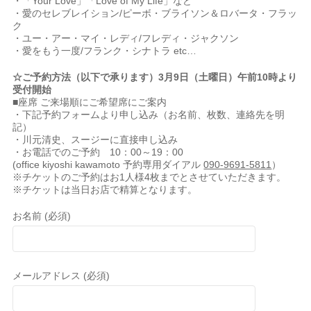
・「Your Love」「Love of My Life」など
・愛のセレブレイション/ピーボ・ブライソン＆ロバータ・フラッ
ク
・ユー・アー・マイ・レディ/フレディ・ジャクソン
・愛をもう一度/フランク・シナトラ etc…
☆ご予約方法（以下で承ります）3月9日（土曜日）午前10時より
受付開始
■座席 ご来場順にご希望席にご案内
・下記予約フォームより申し込み（お名前、枚数、連絡先を明
記）
・川元清史、スージーに直接申し込み
・お電話でのご予約 10：00～19：00
(office kiyoshi kawamoto 予約専用ダイアル
090-9691-5811
）
※チケットのご予約はお1人様4枚までとさせていただきます。
※チケットは当日お店で精算となります。
お名前 (必須)
メールアドレス (必須)