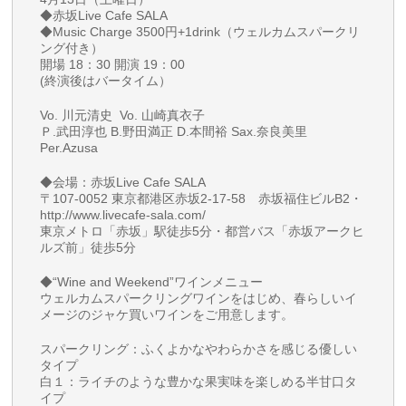
◆赤坂Live Cafe SALA
◆Music Charge 3500円+1drink（ウェルカムスパークリ
ング付き）
開場 18：30 開演 19：00
(終演後はバータイム）
Vo. 川元清史 Vo. 山崎真衣子
Ｐ.武田淳也 B.野田満正 D.本間裕 Sax.奈良美里
Per.Azusa
◆会場：赤坂Live Cafe SALA
〒107-0052 東京都港区赤坂2-17-58 赤坂福住ビルB2・
http://www.livecafe-sala.com/
東京メトロ「赤坂」駅徒歩5分・都営バス「赤坂アークヒ
ルズ前」徒歩5分
◆“Wine and Weekend”ワインメニュー
ウェルカムスパークリングワインをはじめ、春らしいイ
メージのジャケ買いワインをご用意します。
スパークリング：ふくよかなやわらかさを感じる優しい
タイプ
白１：ライチのような豊かな果実味を楽しめる半甘口タ
イプ