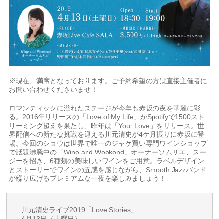
※現在、満席となっております。ご予約希望の方は直接主催者に
お問い合わせくださいませ！
ロマンティックに溢れたステージが今年も赤坂の夜を華麗に彩
る。2016年リリースの「Love of My Life」がSpotifyで1500スト
リーミング超えを果たし、昨年は「Your Love」をリリース。世
界配信への新たな挑戦を迎える川元清史が4ケ月振りに赤坂に登
場。今回のショウは世界で唯一のジャケ買い専門ワインショップ
で話題沸騰中の「Wine and Weekend」オーナーソムリエ、スー
ジーを招き、6種類の美味しいワインをご用意。ラベルデザイン
とストーリーでワインの五感を感じながら、Smooth Jazzバンド
が繰り広げるプレミアムな一夜を楽しみましょう！
川元清史ライブ2019「Love Stories」
4月13日（土曜日）