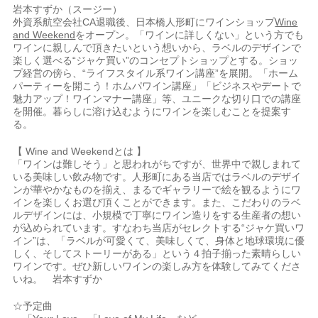
岩本すずか（スージー）
外資系航空会社CA退職後、日本橋人形町にワインショップ
Wine
and Weekend
をオープン。「ワインに詳しくない」という方でも
ワインに親しんで頂きたいという想いから、ラベルのデザインで
楽しく選べる“ジャケ買い”のコンセプトショップとする。ショッ
プ経営の傍ら、“ライフスタイル系ワイン講座”を展開。「ホーム
パーティーを開こう！ホムパワイン講座」「ビジネスやデートで
魅力アップ！ワインマナー講座」等、ユニークな切り口での講座
を開催。暮らしに溶け込むようにワインを楽しむことを提案す
る。
【 Wine and Weekendとは 】
「ワインは難しそう」と思われがちですが、世界中で親しまれて
いる美味しい飲み物です。人形町にある当店ではラベルのデザイ
ンが華やかなものを揃え、まるでギャラリーで絵を観るようにワ
インを楽しくお選び頂くことができます。また、こだわりのラベ
ルデザインには、小規模で丁寧にワイン造りをする生産者の想い
が込められています。すなわち当店がセレクトする“ジャケ買いワ
イン”は、「ラベルが可愛くて、美味しくて、身体と地球環境に優
しく、そしてストーリーがある」という４拍子揃った素晴らしい
ワインです。ぜひ新しいワインの楽しみ方を体験してみてくださ
いね。 岩本すずか
☆予定曲